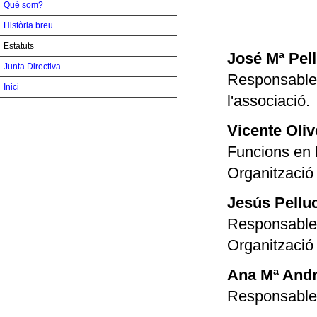
Qué som?
Història breu
Estatuts
José Mª Pel
Junta Directiva
Responsable 
Inici
l'associació.
Vicente Oliv
Funcions en 
Organització 
Jesús Pellu
Responsable 
Organització 
Ana Mª Andr
Responsable 